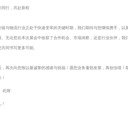
来同行，共赴新程
应链与物流行业正处于快速变革的关键时期，我们期待与您继续携手，以
级。无论您在本次展会中收获了合作机会、市场洞察，还是行业伙伴，我
您共同书写更多可能。
后，再次向您致以最诚挚的感谢与祝福！愿您业务蓬勃发展，再创佳绩！
来！
致:
礼！