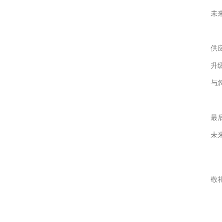
未
供
升
与
最
未
此
敬