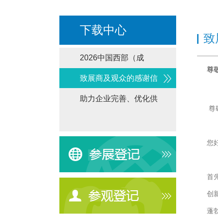
下载中心
致
2026中国西部（成
尊
致展商及观众的感谢信
助力企业完善、优化供
尊
您
首
创
蓬