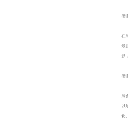
感
在
最
影
感
展
以
化